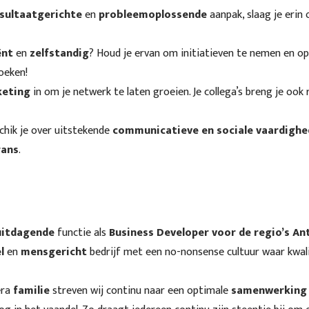
sultaatgerichte
en
probleemoplossende
aanpak, slaag je erin 
ënt
en
zelfstandig
? Houd je ervan om initiatieven te nemen en op
oeken!
keting
in om je netwerk te laten groeien. Je collega’s breng je oo
chik je over uitstekende
communicatieve en sociale vaardigh
rans
.
uitdagende
functie als
Business Developer voor de regio’s 
l
en
mensgericht
bedrijf met een no-nonsense cultuur waar kwali
era
familie
streven wij continu naar een optimale
samenwerking