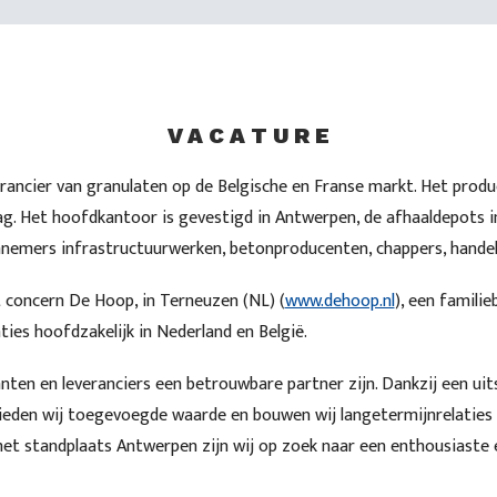
V A C A T U R E
verancier van granulaten op de Belgische en Franse markt. Het pr
ag. Het hoofdkantoor is gevestigd in Antwerpen, de afhaaldepots 
nnemers infrastructuurwerken, betonproducenten, chappers, handel
 concern De Hoop, in Terneuzen (NL) (
www.dehoop.nl
), een famili
ies hoofdzakelijk in Nederland en België.
anten en leveranciers een betrouwbare partner zijn. Dankzij een u
bieden wij toegevoegde waarde en bouwen wij langetermijnrelaties
et standplaats Antwerpen zijn wij op zoek naar een enthousiaste 