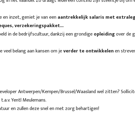
g in het vaandel. Zo draagt iedereen continu zijn steentje bij om 
e en inzet, geniet je van een
aantrekkelijk salaris met
extraleg
eques, verzekeringspakket..
.
ld in de bedrijfscultuur, dankzij een grondige
opleiding
over de g
we veel belang aan kansen om je
verder te ontwikkelen
en streve
 Developer Antwerpen/Kempen/Brussel/Waasland wel zitten? Sollicite
t.a.v. Yentl Meulemans.
atuur en zullen deze snel en met zorg behartigen!