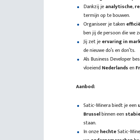
Dankzij je
analytische
,
re
termijn op te bouwen.
Organiseer je taken
effici
ben jij de persoon die we z
Jij zet je
ervaring in mar
de nieuwe do’s en don’ts.
Als Business Developer bes
vloeiend
Nederlands
en
F
Aanbod:
Satic-Minera biedt je een
Brussel
binnen een
stabie
staan.
In onze
hechte
Satic-Min