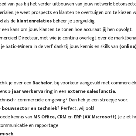
ed van pas bij het verder uitbouwen van jouw netwerk: betonsecto
ialen. Je weet prospects en klanten te overtuigen om te kiezen v
d
als de
klantenrelaties
beheer je zorgvuldig.
 een kans om jouw klanten te tonen hoe accuraat jij hen opvolgt.
ercieel Directeur, met wie je continu overlegt over de marktbena
je Satic-Minera in de verf dankzij jouw kennis en skills van
(online
chik je over een
Bachelor
, bij voorkeur aangevuld met commerciële
tens
5 jaar werkervaring
in een
externe salesfunctie.
technisch- commerciële omgeving? Dan heb je een streepje voor.
e bouwsector en techniek
? Perfect, wij ook!
goede kennis van
MS Office, CRM
en
ERP
(
AX Microsoft
). Je ziet
 communicatie en rapportage
misch
.