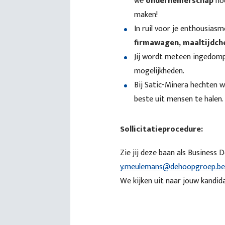
we
ondernemerschap
hoo
maken!
In ruil voor je enthousiasm
firmawagen, maaltijdch
Jij wordt meteen ingedompe
mogelijkheden.
Bij Satic-Minera hechten 
beste uit mensen te halen.
Sollicitatieprocedure:
Zie jij deze baan als Business
y.meulemans@dehoopgroep.be
We kijken uit naar jouw kandid