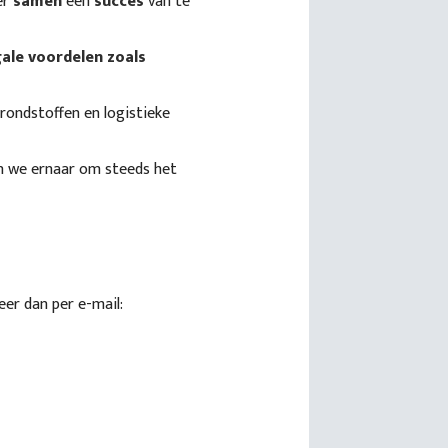
er
samen
een
succes
van te
ale voordelen zoals
rondstoffen en logistieke
n we ernaar om steeds het
er dan per e-mail: